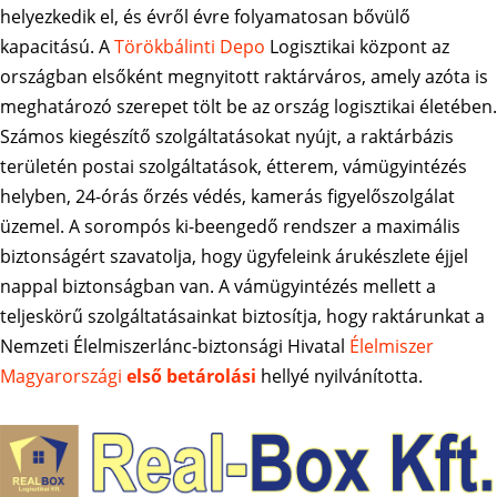
helyezkedik el, és évről évre folyamatosan bővülő
kapacitású. A
Törökbálinti Depo
Logisztikai központ az
országban elsőként megnyitott raktárváros, amely azóta is
meghatározó szerepet tölt be az ország logisztikai életében.
Számos kiegészítő szolgáltatásokat nyújt, a raktárbázis
területén postai szolgáltatások, étterem, vámügyintézés
helyben, 24-órás őrzés védés, kamerás figyelőszolgálat
üzemel. A sorompós ki-beengedő rendszer a maximális
biztonságért szavatolja, hogy ügyfeleink árukészlete éjjel
nappal biztonságban van. A vámügyintézés mellett a
teljeskörű szolgáltatásainkat biztosítja, hogy raktárunkat a
Nemzeti Élelmiszerlánc-biztonsági Hivatal
Élelmiszer
Magyarországi
első betárolási
hellyé nyilvánította.