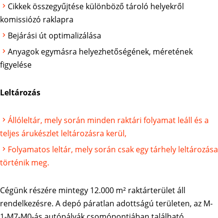
Cikkek összegyűjtése különböző tároló helyekről
komissiózó raklapra
Bejárási út optimalizálása
Anyagok egymásra helyezhetőségének, méretének
figyelése
Leltározás
Állóleltár, mely során minden raktári folyamat leáll és a
teljes árukészlet leltározásra kerül,
Folyamatos leltár, mely során csak egy tárhely leltározása
történik meg.
Cégünk részére mintegy 12.000 m² raktárterület áll
rendelkezésre. A depó páratlan adottságú területen, az M-
1-M7-M0-ás autópályák csomópontjában található,