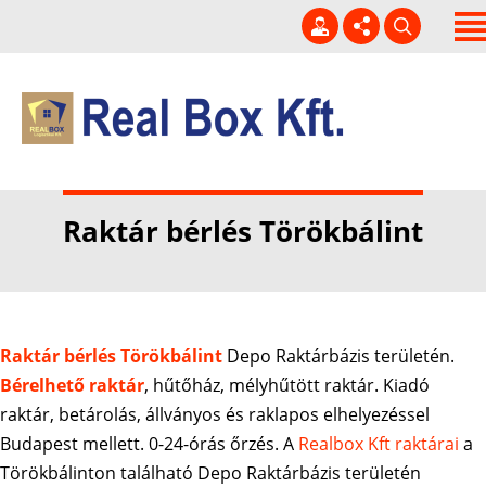
Kezdőlap
Rólunk
Kapcsolat
06 20 229-3920
Szolgáltatásaink
info@realbox.hu
Hírek
Raktár bérlés Törökbálint
H-P 7-16h
Szabad hűtött raktár
kapacitás!
Raktár bérlés Törökbálint
Depo Raktárbázis területén.
Bérelhető raktár
, hűtőház, mélyhűtött raktár. Kiadó
raktár, betárolás, állványos és raklapos elhelyezéssel
Budapest mellett. 0-24-órás őrzés. A
Realbox Kft raktárai
a
Törökbálinton található Depo Raktárbázis területén