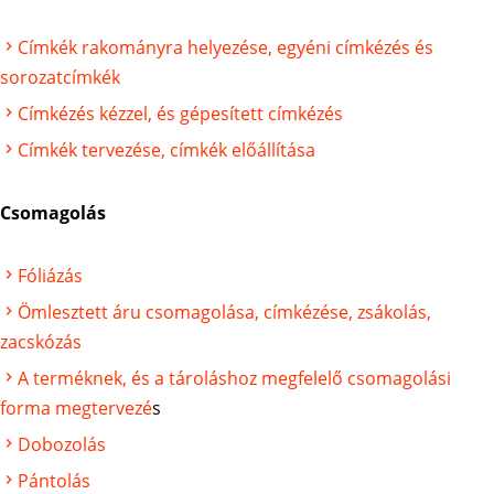
Címkék rakományra helyezése, egyéni címkézés és
sorozatcímkék
Címkézés kézzel, és gépesített címkézés
Címkék tervezése, címkék előállítása
Csomagolás
Fóliázás
Ömlesztett áru csomagolása, címkézése, zsákolás,
zacskózás
A terméknek, és a tároláshoz megfelelő csomagolási
forma megtervezé
s
Dobozolás
Pántolás