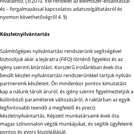
hivatalhoz. (3/2010. VM rendelet az élelmiszer-előállítással
és – forgalmazással kapcsolatos adatszolgáltatásról és
nyomon követhetőségről 4. §)
Készletnyilvántartás
Számítógépes nyilvántartási rendszerünk segítségével
biztosítjuk akár a lejáratra (FIFO) történő figyelést és az
igény szerinti kitárolást. Korszerű irodánkban évek óta
bevált készlet-nyilvántartási rendszerünkkel tartjuk nyilván
partnereink készleteit. Ön mindenkor pontos kimutatást
kap a nálunk tárolt áruról, és igény szerint figyelmeztetjük a
különböző paraméterek változásáról. A raktárban az egyik
legfontosabb teendő a megfelelő és precíz
készletnyilvántartás. Képzett munkatársaink évek óta
magas színvonalon végzik munkájukat, és segítik ügyfeleink
pontos és gyors kiszolgálását.