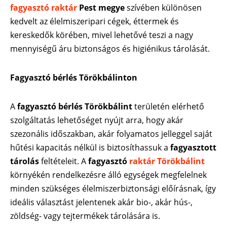
fagyasztó raktár
Pest megye
szívében különösen
kedvelt az élelmiszeripari cégek, éttermek és
kereskedők körében, mivel lehetővé teszi a nagy
mennyiségű áru biztonságos és higiénikus tárolását.
Fagyasztó bérlés Törökbálinton
A
fagyasztó bérlés Törökbálint
területén elérhető
szolgáltatás lehetőséget nyújt arra, hogy akár
szezonális időszakban, akár folyamatos jelleggel saját
hűtési kapacitás nélkül is biztosíthassuk a
fagyasztott
tárolás
feltételeit. A
fagyasztó
raktár Törökbálint
környékén rendelkezésre álló egységek megfelelnek
minden szükséges élelmiszerbiztonsági előírásnak, így
ideális választást jelentenek akár bio-, akár hús-,
zöldség- vagy tejtermékek tárolására is.