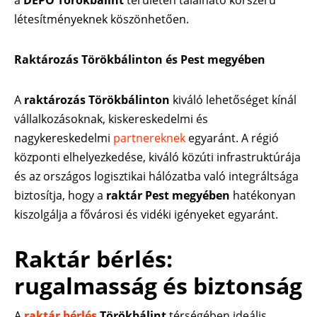
a
DEPO Törökbálint
területén található korszerű
létesítményeknek köszönhetően.
Raktározás Törökbálinton és Pest megyében
A
raktározás Törökbálinton
kiváló lehetőséget kínál
vállalkozásoknak, kiskereskedelmi és
nagykereskedelmi
partnereknek
egyaránt. A régió
központi elhelyezkedése, kiváló közúti infrastruktúrája
és az országos logisztikai hálózatba való integráltsága
biztosítja, hogy a
raktár Pest megyében
hatékonyan
kiszolgálja a fővárosi és vidéki igényeket egyaránt.
Raktár bérlés:
rugalmasság és biztonság
A
raktár bérlés
Törökbálint
térségében ideális