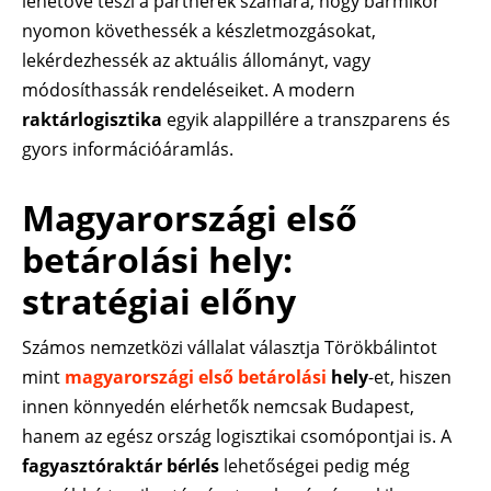
lehetővé teszi a partnerek számára, hogy bármikor
nyomon követhessék a készletmozgásokat,
lekérdezhessék az aktuális állományt, vagy
módosíthassák rendeléseiket. A modern
raktárlogisztika
egyik alappillére a transzparens és
gyors információáramlás.
Magyarországi első
betárolási hely:
stratégiai előny
Számos nemzetközi vállalat választja Törökbálintot
mint
magyarországi első betárolási
hely
-et, hiszen
innen könnyedén elérhetők nemcsak Budapest,
hanem az egész ország logisztikai csomópontjai is. A
fagyasztóraktár bérlés
lehetőségei pedig még