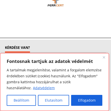
KÉRDÉSE VAN?
Bármilyen raktározással, betárolással, csomagolással,
Fontosnak tartjuk az adatok védelmét
dobozolással, illetve szállítással kapcsolatos
A tartalmak megjelenítése, valamint a forgalom elemzése
kérdésekkel keresse kollégáinkat a megadott
érdekében sütiket (cookie) használunk. Az "Elfogadom"
elérhetőségeinken, vagy hívjon bennünket
gombra kattintva hozzájárulhat a sütik
munkaidőben 7-16-óráig telefonon. Köszönjük
használatához.
Adatvédelem
érdeklődését!
Partnereink
Beállítom
Elutasítom
Elfogadom