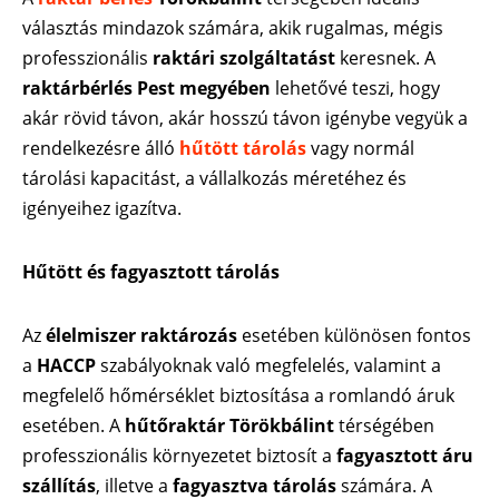
választás mindazok számára, akik rugalmas, mégis
professzionális
raktári szolgáltatást
keresnek. A
raktárbérlés Pest megyében
lehetővé teszi, hogy
akár rövid távon, akár hosszú távon igénybe vegyük a
rendelkezésre álló
hűtött tárolás
vagy normál
tárolási kapacitást, a vállalkozás méretéhez és
igényeihez igazítva.
Hűtött és fagyasztott tárolás
Az
élelmiszer raktározás
esetében különösen fontos
a
HACCP
szabályoknak való megfelelés, valamint a
megfelelő hőmérséklet biztosítása a romlandó áruk
esetében. A
hűtőraktár Törökbálint
térségében
professzionális környezetet biztosít a
fagyasztott áru
szállítás
, illetve a
fagyasztva tárolás
számára. A