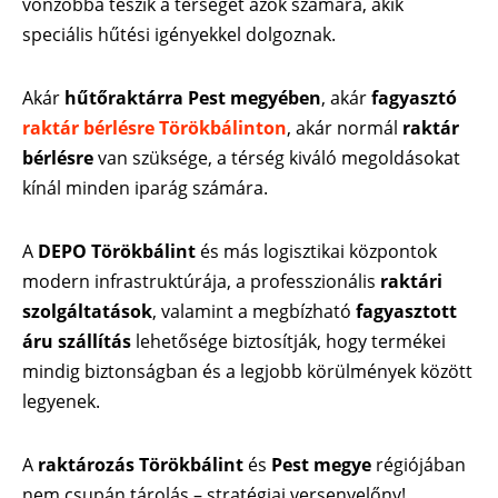
vonzóbbá teszik a térséget azok számára, akik
speciális hűtési igényekkel dolgoznak.
Akár
hűtőraktárra Pest megyében
, akár
fagyasztó
raktár bérlésre Törökbálinton
, akár normál
raktár
bérlésre
van szüksége, a térség kiváló megoldásokat
kínál minden iparág számára.
A
DEPO Törökbálint
és más logisztikai központok
modern infrastruktúrája, a professzionális
raktári
szolgáltatások
, valamint a megbízható
fagyasztott
áru szállítás
lehetősége biztosítják, hogy termékei
mindig biztonságban és a legjobb körülmények között
legyenek.
A
raktározás Törökbálint
és
Pest megye
régiójában
nem csupán tárolás – stratégiai versenyelőny!