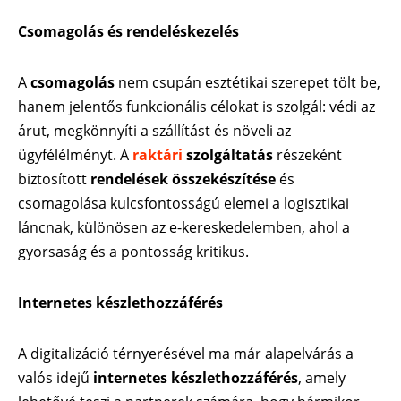
Csomagolás és rendeléskezelés
A
csomagolás
nem csupán esztétikai szerepet tölt be,
hanem jelentős funkcionális célokat is szolgál: védi az
árut, megkönnyíti a szállítást és növeli az
ügyfélélményt. A
raktári
szolgáltatás
részeként
biztosított
rendelések összekészítése
és
csomagolása kulcsfontosságú elemei a logisztikai
láncnak, különösen az e-kereskedelemben, ahol a
gyorsaság és a pontosság kritikus.
Internetes készlethozzáférés
A digitalizáció térnyerésével ma már alapelvárás a
valós idejű
internetes készlethozzáférés
, amely