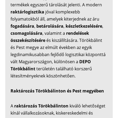
termékek egyszerű tárolását jelenti. A modern
raktárlogisztika
jóval komplexebb
folyamatokból áll, amelyek kiterjednek az áru
fogadására
,
betárolására
,
készletkezelésére
,
csomagolására
, valamint a
rendelések
összekészítésére
és kiszállítására. Törökbálint
és Pest megye az elmúlt években az egyik
legdinamikusabban fejlődő logisztikai központtá
vált Magyarországon, különösen a
DEPO
Törökbálint
területén található korszerű
létesítményeknek köszönhetően.
Raktározás Törökbálinton és Pest megyében
A
raktározás Törökbálinton
kiváló lehetőséget
kínál vállalkozásoknak, kiskereskedelmi és