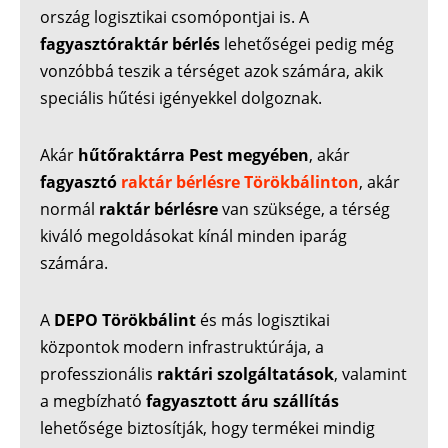
ország logisztikai csomópontjai is. A
fagyasztóraktár bérlés
lehetőségei pedig még
vonzóbbá teszik a térséget azok számára, akik
speciális hűtési igényekkel dolgoznak.
Akár
hűtőraktárra Pest megyében
, akár
fagyasztó
raktár bérlésre Törökbálinton
, akár
normál
raktár bérlésre
van szüksége, a térség
kiváló megoldásokat kínál minden iparág
számára.
A
DEPO Törökbálint
és más logisztikai
központok modern infrastruktúrája, a
professzionális
raktári szolgáltatások
, valamint
a megbízható
fagyasztott áru szállítás
lehetősége biztosítják, hogy termékei mindig