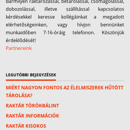
Bármilyen raktározással, betárolással, csomagolással,
dobozolással, illetve szállítással kapcsolatos
kérdésekkel keresse kollégáinkat a megadott
elérhetőségeinken, vagy hívjon bennünket
munkaidőben 7-16-óráig telefonon. Köszönjük
érdeklődését!
Partnereink
LEGUTÓBBI BEJEGYZÉSEK
MIÉRT NAGYON FONTOS AZ ÉLELMISZEREK HŰTÖTT
TÁROLÁSA?
RAKTÁR TÖRÖKBÁLINT
RAKTÁR INFORMÁCIÓK
RAKTÁR KISOKOS