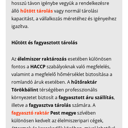
hosszú távon igénybe vegyük a rendelkezésre
álló
hűtött tárolás
vagy normál tárolási
kapacitást, a vállalkozás méretéhez és igényeihez
igazítva.
Hűtött és fagyasztott tárolás
Az
élelmiszer raktározás
esetében különösen
fontos a
HACCP
szabályoknak való megfelelés,
valamint a megfelelő hőmérséklet biztosítása a
romlandó áruk esetében. A
hűtőraktár
Törökbálint
térségében professzionális
környezetet biztosít a
fagyasztott áru szállítás
,
illetve a
fagyasztva tárolás
számára. A
fagyasztó raktár
Pest megye
szívében
különösen kedvelt az élelmiszeripari cégek,