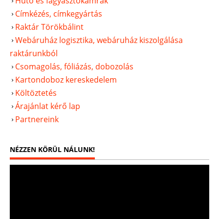
Hűtő és fagyasztókamrák
Címkézés, címkegyártás
Raktár Törökbálint
Webáruház logisztika, webáruház kiszolgálása
raktárunkból
Csomagolás, fóliázás, dobozolás
Kartondoboz kereskedelem
Költöztetés
Árajánlat kérő lap
Partnereink
NÉZZEN KÖRÜL NÁLUNK!