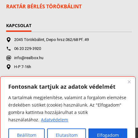
RAKTÁR BÉRLÉS TÖRÖKBÁLINT
KAPCSOLAT
2045 Törökbálint, Depo hrsz.062/68 Pf.:49
06 20 229-3920
info@realbox.hu
H-P 7-16h
Fontosnak tartjuk az adatok védelmét
FACEBOOK
A tartalmak megjelenítése, valamint a forgalom elemzése
érdekében sütiket (cookie) használunk. Az "Elfogadom"
gombra kattintva hozzájárulhat a sütik
használatához.
Adatvédelem
Beállítom
Elutasítom
Elfogadom
Minden jog fenntartva 2026 ©