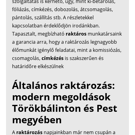
szolgáltatás is kérhető, úgy, mint ki-betárolás,
fóliázás, címkézés, dobozolás, átcsomagolás,
pántolás, szállítás stb. A részletekkel
kapcsolatban érdeklődjön irodánkban.
Tapasztalt, megbízható
raktáros
munkatársaink
a garancia arra, hogy a raktározás legnagyobb
élőmunkát igénylő feladatai, mint a komissiózás,
csomagolás,
címkézés
is szakszerűen és
határidőre elkészülnek
Általános raktározás:
modern megoldások
Törökbálinton és Pest
megyében
A
raktározás
napjainkban már nem csupán a