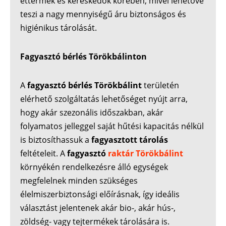
éttermek és kereskedők körében, mivel lehetővé
teszi a nagy mennyiségű áru biztonságos és
higiénikus tárolását.
Fagyasztó bérlés Törökbálinton
A
fagyasztó bérlés Törökbálint
területén
elérhető szolgáltatás lehetőséget nyújt arra,
hogy akár szezonális időszakban, akár
folyamatos jelleggel saját hűtési kapacitás nélkül
is biztosíthassuk a
fagyasztott tárolás
feltételeit. A
fagyasztó
raktár Törökbálint
környékén rendelkezésre álló egységek
megfelelnek minden szükséges
élelmiszerbiztonsági előírásnak, így ideális
választást jelentenek akár bio-, akár hús-,
zöldség- vagy tejtermékek tárolására is.