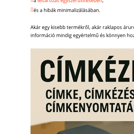
a
leltározás egyszerűsítésében
,
és a hibák minimalizálásában.
Akár egy kisebb termékről, akár raklapos áruró
információ mindig egyértelmű és könnyen hoz