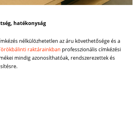
ttség, hatékonyság
 címkézés nélkülözhetetlen az áru követhetősége és a
Törökbálinti raktárainkban
professzionális címkézési
rmékei mindig azonosíthatóak, rendszerezettek és
sítésre.