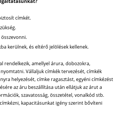
olgáltatásunkat?
ztosít címkét.
szükség.
e összevonni.
a kerülnek, és eltérő jelölések kellenek.
 rendelkezik, amellyel árura, dobozokra,
yomtatni. Vállaljuk címkék tervezését, címkék
nyra helyezését, címke ragasztást, egyéni címkézést
sére az áru beszállítása után ellátjuk az árut a
ormációk, szavatosság, összetétel, vonalkód stb.
lcímkézni, kapacitásunkat igény szerint bővíteni