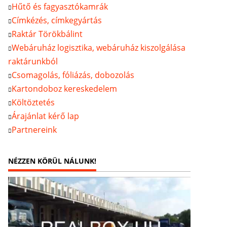
Hűtő és fagyasztókamrák
Címkézés, címkegyártás
Raktár Törökbálint
Webáruház logisztika, webáruház kiszolgálása
raktárunkból
Csomagolás, fóliázás, dobozolás
Kartondoboz kereskedelem
Költöztetés
Árajánlat kérő lap
Partnereink
NÉZZEN KÖRÜL NÁLUNK!