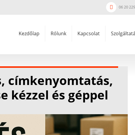
06 20 22
Kezdőlap
Rólunk
Kapcsolat
Szolgáltat
s, címkenyomtatás,
e kézzel és géppel