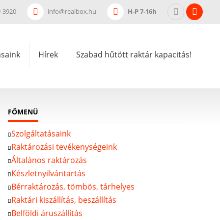
9-3920
info@realbox.hu
H-P 7-16h
ásaink
Hírek
Szabad hűtött raktár kapacitás!
FŐMENÜ
Szolgáltatásaink
Raktározási tevékenységeink
Általános raktározás
Készletnyilvántartás
Bérraktározás, tömbös, tárhelyes
Raktári kiszállítás, beszállítás
Belföldi áruszállítás