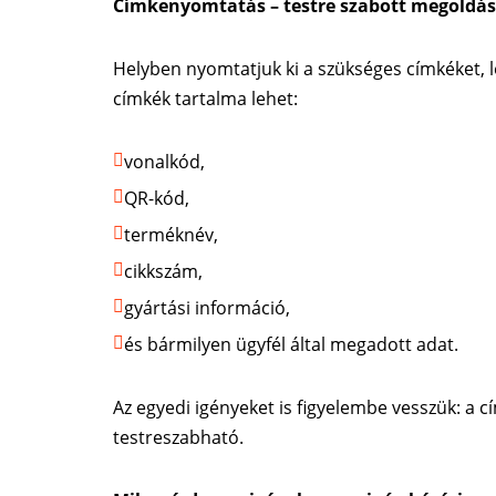
Címkenyomtatás – testre szabott megoldá
Helyben nyomtatjuk ki a szükséges címkéket, l
címkék tartalma lehet:
vonalkód,
QR-kód,
terméknév,
cikkszám,
gyártási információ,
és bármilyen ügyfél által megadott adat.
Az egyedi igényeket is figyelembe vesszük: a c
testreszabható.