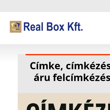
Címke, címkézé
áru felcímkézés