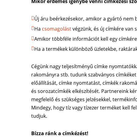
Mikor érdemes igénybe venni címkézési sz
Új áru beérkezésekor, amikor a gyártó nem bi
Ha
csomagolást
végzünk, és új címkére van 
Amikor többféle információt kell egy címkér
Ha a termékek különböző üzletekbe, raktárakb
Cégünk nagy teljesítményű címke nyomtatókkal
rakományra stb. tudunk szabványos címkéket n
előállítását, címke nyomtatást, címkék rakomá
és sorozatcímkék elkészítését. Partnereink kéré
megfelelő és szükséges jelzésekkel, termékinf
Mindegy, hogy tíz vagy tízezer terméket kell fe
tudjuk.
Bízza ránk a címkézést!