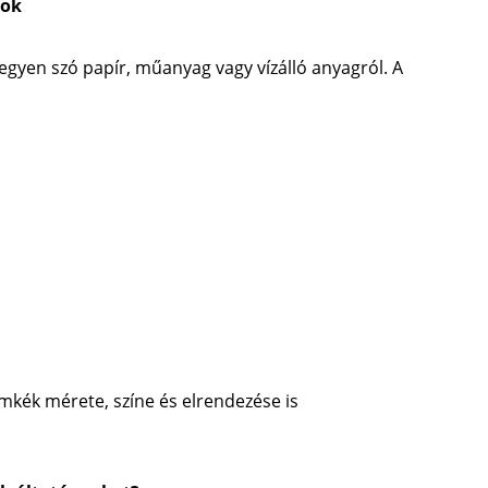
sok
egyen szó papír, műanyag vagy vízálló anyagról. A
ímkék mérete, színe és elrendezése is