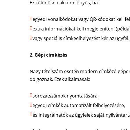
Ez különösen akkor előnyös, ha:
egyedi vonalkódokat vagy QR-kódokat kell fel
extra információkat kell megjeleníteni (példá
vagy speciális címkeelhelyezést kér az ügyfél.
Gépi címkézés
Nagy tételszám esetén modern címkéző gépein
dolgoznak. Ezek alkalmasak:
sorozatszámok nyomtatására,
egyedi címkék automatizált felhelyezésére,
és integrálhatók az ügyfelek saját nyilvántart