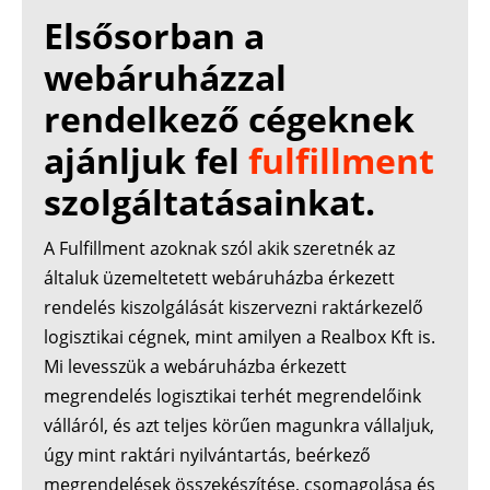
Elsősorban a
webáruházzal
rendelkező cégeknek
ajánljuk fel
fulfillment
szolgáltatásainkat.
A Fulfillment azoknak szól akik szeretnék az
általuk üzemeltetett webáruházba érkezett
rendelés kiszolgálását kiszervezni raktárkezelő
logisztikai cégnek, mint amilyen a Realbox Kft is.
Mi levesszük a webáruházba érkezett
megrendelés logisztikai terhét megrendelőink
válláról, és azt teljes körűen magunkra vállaljuk,
úgy mint raktári nyilvántartás, beérkező
megrendelések összekészítése, csomagolása és