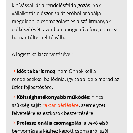
kihívással jár a rendelésfeldolgozás. Sok
vállalkozás először saját erőből próbálja
megoldani a csomagolást és a szállítmányok
előkészítését, azonban ahogy nő a forgalom, ez
hamar túlterheltté válhat.
A logisztika kiszervezésével:
Időt takarít meg
: nem Önnek kell a
rendelésekkel bajlódnia, így több ideje marad az
üzlet fejlesztésére.
Költséghatékonyabb működés
: nincs
szükség saját
raktár bérlésére
, személyzet
felvételére és eszközök beszerzésére.
Professzionális csomagolás
: a vevő első
benyomása a kézhez kapott csomagról szól,