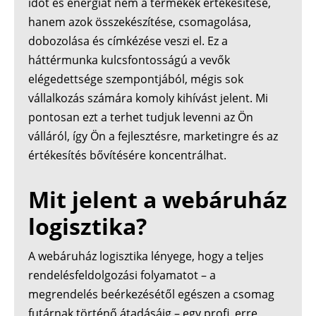
időt és energiát nem a termékek értékesítése,
hanem azok összekészítése, csomagolása,
dobozolása és címkézése veszi el. Ez a
háttérmunka kulcsfontosságú a vevők
elégedettsége szempontjából, mégis sok
vállalkozás számára komoly kihívást jelent. Mi
pontosan ezt a terhet tudjuk levenni az Ön
válláról, így Ön a fejlesztésre, marketingre és az
értékesítés bővítésére koncentrálhat.
Mit jelent a webáruház
logisztika?
A webáruház logisztika lényege, hogy a teljes
rendelésfeldolgozási folyamatot – a
megrendelés beérkezésétől egészen a csomag
futárnak történő átadásáig – egy profi, erre