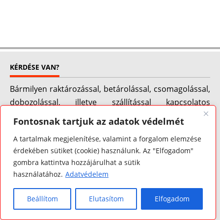
KÉRDÉSE VAN?
Bármilyen raktározással, betárolással, csomagolással,
dobozolással, illetve szállítással kapcsolatos
kérdésekkel keresse kollégáinkat a megadott
Fontosnak tartjuk az adatok védelmét
elérhetőségeinken, vagy hívjon bennünket
A tartalmak megjelenítése, valamint a forgalom elemzése
munkaidőben 7-16-óráig telefonon. Köszönjük
érdekében sütiket (cookie) használunk. Az "Elfogadom"
érdeklődését!
gombra kattintva hozzájárulhat a sütik
Partnereink
használatához.
Adatvédelem
Beállítom
Elutasítom
Elfogadom
LEGUTÓBBI BEJEGYZÉSEK