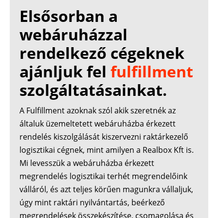
Elsősorban a
webáruházzal
rendelkező cégeknek
ajánljuk fel
fulfillment
szolgáltatásainkat.
A Fulfillment azoknak szól akik szeretnék az
általuk üzemeltetett webáruházba érkezett
rendelés kiszolgálását kiszervezni raktárkezelő
logisztikai cégnek, mint amilyen a Realbox Kft is.
Mi levesszük a webáruházba érkezett
megrendelés logisztikai terhét megrendelőink
válláról, és azt teljes körűen magunkra vállaljuk,
úgy mint raktári nyilvántartás, beérkező
megrendelések összekészítése, csomagolása és