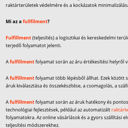
raktárterületek védelmére és a kockázatok minimalizálás
Mi az a
fullfilment
?
Fulfillment
(teljesítés) a logisztikai és kereskedelmi ter
terjedő folyamatot jelenti.
A
fulfillment
folyamat során az áru értékesítési helyről 
A
fulfillment
folyamat több lépésből állhat. Ezek között 
áruk kiválasztása és összekészítése, a csomagolás, a száll
A
fulfillment
folyamat során az áruk hatékony és pontos te
technológiai fejlesztések, például az automatizált
raktárk
folyamatokra. Az online vásárlások és a gyors szállítási
teljesítési módszerekhez.