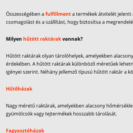
Összességében a
fulfillment
a termékek átvitelét jelenti
csomagolást és a szállítást, hogy biztosítsa a megrendelés
Milyen
hűtött raktárak
vannak?
Hűtött raktárak olyan tárolóhelyek, amelyekben alacson
érdekében. A hűtött raktárak különböző méretűek lehetne
igényei szerint. Néhány jellemző típusú hűtött raktár a k
Hűtőházak
Nagy méretű raktárak, amelyekben alacsony hőmérsékletet 
gyümölcsök vagy tejtermékek hosszabb tárolását.
Fagyasztóházak