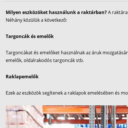
Milyen eszközöket használunk a raktárban?
A raktár
Néhány közülük a következő:
Targoncák és emelők
Targoncákat és emelőket használnak az áruk mozgatására,
emelők, oldalrakodós targoncák stb.
Raklapemelők
Ezek az eszközök segítenek a raklapok emelésében és mo