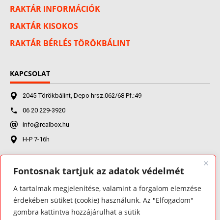
RAKTÁR INFORMÁCIÓK
RAKTÁR KISOKOS
RAKTÁR BÉRLÉS TÖRÖKBÁLINT
KAPCSOLAT
2045 Törökbálint, Depo hrsz.062/68 Pf.:49
06 20 229-3920
info@realbox.hu
H-P 7-16h
Fontosnak tartjuk az adatok védelmét
FACEBOOK
A tartalmak megjelenítése, valamint a forgalom elemzése
érdekében sütiket (cookie) használunk. Az "Elfogadom"
gombra kattintva hozzájárulhat a sütik