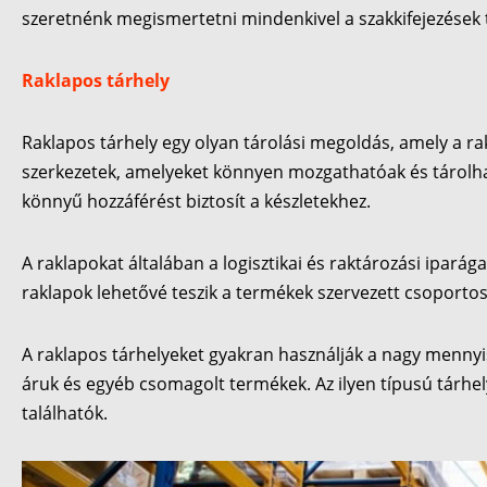
szeretnénk megismertetni mindenkivel a szakkifejezések 
Raklapos tárhely
Raklapos tárhely egy olyan tárolási megoldás, amely a r
szerkezetek, amelyeket könnyen mozgathatóak és tárolhat
könnyű hozzáférést biztosít a készletekhez.
A raklapokat általában a logisztikai és raktározási iparág
raklapok lehetővé teszik a termékek szervezett csoportosí
A raklapos tárhelyeket gyakran használják a nagy mennyis
áruk és egyéb csomagolt termékek. Az ilyen típusú tárhe
találhatók.