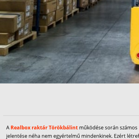
A
Realbox raktár Törökbálint
működése során számos üg
jelentése néha nem egyértelmű mindenkinek. Ezért létr