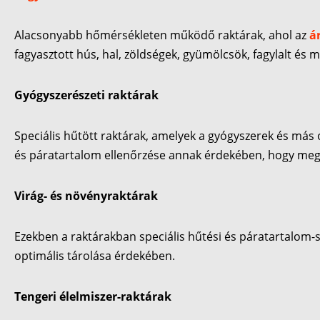
Alacsonyabb hőmérsékleten működő raktárak, ahol az
á
fagyasztott hús, hal, zöldségek, gyümölcsök, fagylalt és 
Gyógyszerészeti raktárak
Speciális hűtött raktárak, amelyek a gyógyszerek és más
és páratartalom ellenőrzése annak érdekében, hogy meg
Virág- és növényraktárak
Ezekben a raktárakban speciális hűtési és páratartalom-
optimális tárolása érdekében.
Tengeri élelmiszer-raktárak