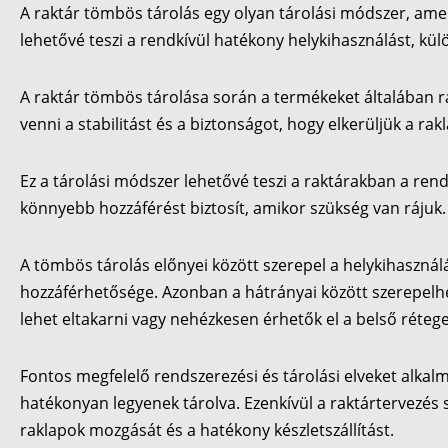
A raktár tömbös tárolás egy olyan tárolási módszer, am
lehetővé teszi a rendkívül hatékony helykihasználást, k
A raktár tömbös tárolása során a termékeket általában r
venni a stabilitást és a biztonságot, hogy elkerüljük a ra
Ez a tárolási módszer lehetővé teszi a raktárakban a re
könnyebb hozzáférést biztosít, amikor szükség van rájuk
A tömbös tárolás előnyei között szerepel a helykihasznál
hozzáférhetősége. Azonban a hátrányai között szerepelhe
lehet eltakarni vagy nehézkesen érhetők el a belső rétege
Fontos megfelelő rendszerezési és tárolási elveket alkal
hatékonyan legyenek tárolva. Ezenkívül a raktártervezés 
raklapok mozgását és a hatékony készletszállítást.