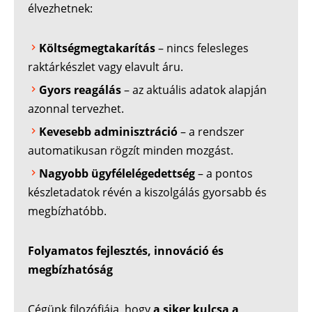
élvezhetnek:
Költségmegtakarítás
– nincs felesleges
raktárkészlet vagy elavult áru.
Gyors reagálás
– az aktuális adatok alapján
azonnal tervezhet.
Kevesebb adminisztráció
– a rendszer
automatikusan rögzít minden mozgást.
Nagyobb ügyfélelégedettség
– a pontos
készletadatok révén a kiszolgálás gyorsabb és
megbízhatóbb.
Folyamatos fejlesztés, innováció és
megbízhatóság
Cégünk filozófiája, hogy
a siker kulcsa a