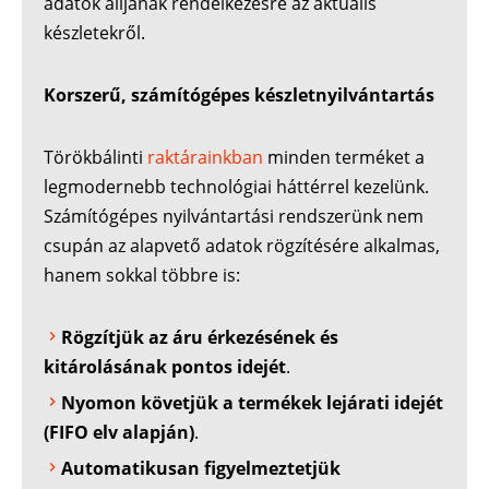
adatok álljanak rendelkezésre az aktuális
készletekről.
Korszerű, számítógépes készletnyilvántartás
Törökbálinti
raktárainkban
minden terméket a
legmodernebb technológiai háttérrel kezelünk.
Számítógépes nyilvántartási rendszerünk nem
csupán az alapvető adatok rögzítésére alkalmas,
hanem sokkal többre is:
Rögzítjük az áru érkezésének és
kitárolásának pontos idejét
.
Nyomon követjük a termékek lejárati idejét
(FIFO elv alapján)
.
Automatikusan figyelmeztetjük