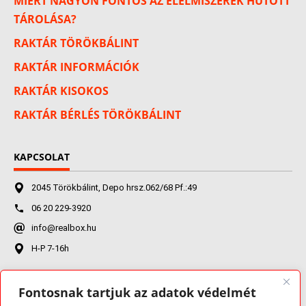
MIÉRT NAGYON FONTOS AZ ÉLELMISZEREK HŰTÖTT
TÁROLÁSA?
RAKTÁR TÖRÖKBÁLINT
RAKTÁR INFORMÁCIÓK
RAKTÁR KISOKOS
RAKTÁR BÉRLÉS TÖRÖKBÁLINT
KAPCSOLAT
2045 Törökbálint, Depo hrsz.062/68 Pf.:49
06 20 229-3920
info@realbox.hu
H-P 7-16h
Fontosnak tartjuk az adatok védelmét
FACEBOOK