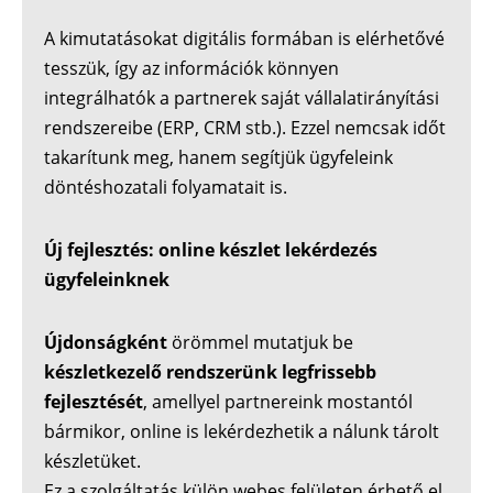
A kimutatásokat digitális formában is elérhetővé
tesszük, így az információk könnyen
integrálhatók a partnerek saját vállalatirányítási
rendszereibe (ERP, CRM stb.). Ezzel nemcsak időt
takarítunk meg, hanem segítjük ügyfeleink
döntéshozatali folyamatait is.
Új fejlesztés: online készlet lekérdezés
ügyfeleinknek
Újdonságként
örömmel mutatjuk be
készletkezelő rendszerünk legfrissebb
fejlesztését
, amellyel partnereink mostantól
bármikor, online is lekérdezhetik a nálunk tárolt
készletüket.
Ez a szolgáltatás külön webes felületen érhető el,