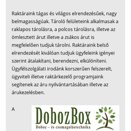
Raktáraink tágas és világos elrendezésűek, nagy
belmagasságúak. Tároló felületeink alkalmasak a
raklapos tárolásra, a polcos tárolásra, illetve az
ömlesztett árut illetve a zsákos árut is
megfelelően tudjuk tárolni. Raktáraink belső
elrendezését kiválóan tudjuk ügyfeleink igényei
szerint átalakítani, berendezni, elkülöníteni.
Ügyfélszolgálati irodánk korszerűen felszerelt,
ügyviteli illetve raktárkezelő programjaink
segítenek az áru nyilvántartásában illetve az
árukezelésben.
A