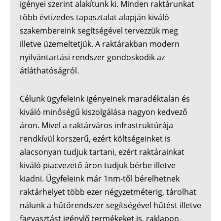
igényei szerint alakítunk ki. Minden raktárunkat
több évtizedes tapasztalat alapján kiváló
szakembereink segítségével tervezzük meg
illetve üzemeltetjük. A raktárakban modern
nyilvántartási rendszer gondoskodik az
átláthatóságról.
Célunk ügyfeleink igényeinek maradéktalan és
kiváló minőségű kiszolgálása nagyon kedvező
áron. Mivel a raktárváros infrastruktúrája
rendkívül korszerű, ezért költségeinket is
alacsonyan tudjuk tartani, ezért raktárainkat
kiváló piacvezető áron tudjuk bérbe illetve
kiadni. Ügyfeleink már 1nm-től bérelhetnek
raktárhelyet több ezer négyzetméterig, tárolhat
nálunk a hűtőrendszer segítségével hűtést illetve
fagyasztást igénylő termékeket is, raklapon,