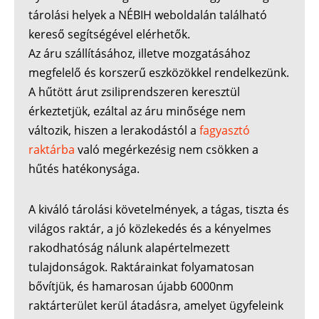
tárolási helyek a NÉBIH weboldalán található
kereső segítségével elérhetők.
Az áru szállításához, illetve mozgatásához
megfelelő és korszerű eszközökkel rendelkezünk.
A hűtött árut zsiliprendszeren keresztül
érkeztetjük, ezáltal az áru minősége nem
változik, hiszen a lerakodástól a
fagyasztó
raktárba
való megérkezésig nem csökken a
hűtés hatékonysága.
A kiváló tárolási követelmények, a tágas, tiszta és
világos raktár, a jó közlekedés és a kényelmes
rakodhatóság nálunk alapértelmezett
tulajdonságok. Raktárainkat folyamatosan
bővítjük, és hamarosan újabb 6000nm
raktárterület kerül átadásra, amelyet ügyfeleink