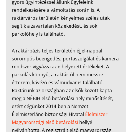
gyors ügyintézéssel állunk ügyfeleink
rendelkezésére a vámoltatás során is. A
raktárváros területén kényelmes széles utak
segítik a zavartalan közlekedést, és sok
parkolóhely is található.
A raktárbázis teljes területén éjjel-nappal
sorompós beengedés, portaszolgálat és kamera
rendszer vigyázza az elhelyezett értékeket. A
parkolás könnyű, a raktártól nem messze
étterem, kávézó és vámudvar is található.
Raktárunk az országban az elsők között kapta
meg a NÉBIH első betárolási hely minősítését,
ezért cégünket 2014-ben a Nemzeti
Élelmiszerlánc-biztonsági Hivatal
Élelmiszer
Magyarországi első betárolási
hellyé
nyilvánította. A regisztrált első magyarországi