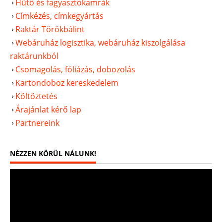
Hűtő és fagyasztókamrák
Címkézés, címkegyártás
Raktár Törökbálint
Webáruház logisztika, webáruház kiszolgálása
raktárunkból
Csomagolás, fóliázás, dobozolás
Kartondoboz kereskedelem
Költöztetés
Árajánlat kérő lap
Partnereink
NÉZZEN KÖRÜL NÁLUNK!