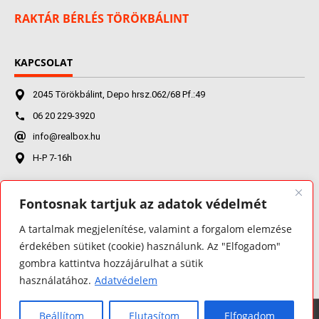
RAKTÁR BÉRLÉS TÖRÖKBÁLINT
KAPCSOLAT
2045 Törökbálint, Depo hrsz.062/68 Pf.:49
06 20 229-3920
info@realbox.hu
H-P 7-16h
Fontosnak tartjuk az adatok védelmét
FACEBOOK
A tartalmak megjelenítése, valamint a forgalom elemzése
érdekében sütiket (cookie) használunk. Az "Elfogadom"
gombra kattintva hozzájárulhat a sütik
használatához.
Adatvédelem
Beállítom
Elutasítom
Elfogadom