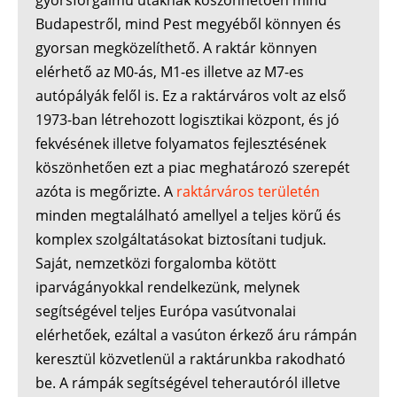
gyorsforgalmú utaknak köszönhetően mind
Budapestről, mind Pest megyéből könnyen és
gyorsan megközelíthető. A raktár könnyen
elérhető az M0-ás, M1-es illetve az M7-es
autópályák felől is. Ez a raktárváros volt az első
1973-ban létrehozott logisztikai központ, és jó
fekvésének illetve folyamatos fejlesztésének
köszönhetően ezt a piac meghatározó szerepét
azóta is megőrizte. A
raktárváros területén
minden megtalálható amellyel a teljes körű és
komplex szolgáltatásokat biztosítani tudjuk.
Saját, nemzetközi forgalomba kötött
iparvágányokkal rendelkezünk, melynek
segítségével teljes Európa vasútvonalai
elérhetőek, ezáltal a vasúton érkező áru rámpán
keresztül közvetlenül a raktárunkba rakodható
be. A rámpák segítségével teherautóról illetve