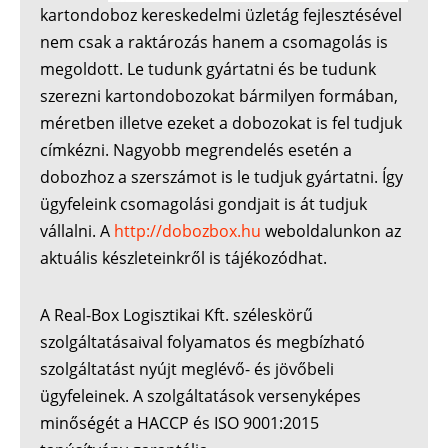
kartondoboz kereskedelmi üzletág fejlesztésével
nem csak a raktározás hanem a csomagolás is
megoldott. Le tudunk gyártatni és be tudunk
szerezni kartondobozokat bármilyen formában,
méretben illetve ezeket a dobozokat is fel tudjuk
címkézni. Nagyobb megrendelés esetén a
dobozhoz a szerszámot is le tudjuk gyártatni. Így
ügyfeleink csomagolási gondjait is át tudjuk
vállalni. A
http://dobozbox.hu
weboldalunkon az
aktuális készleteinkről is tájékozódhat.
A Real-Box Logisztikai Kft. széleskörű
szolgáltatásaival folyamatos és megbízható
szolgáltatást nyújt meglévő- és jövőbeli
ügyfeleinek. A szolgáltatások versenyképes
minőségét a HACCP és ISO 9001:2015