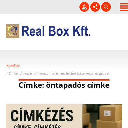
Kezdőlap
Rólunk
Kapcsolat
06 20 229-3920
Szolgáltatásaink
info@realbox.hu
Hírek
H-P 7-16h
Kezdőlap
Szabad hűtött raktár
Címke, címkézés, címkenyomtatás, áru felcímkézése kézzel és géppel
kapacitás!
Címke: öntapadós címke