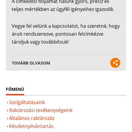
A címkézési folyamat nálunk gyors, precíz és
teljes mértékben az ügyfél igényeihez igazodik.
Vegye fel velünk a kapcsolatot, ha szeretné, hogy
áruit rendszerezve, pontosan felcímkézve
tároljuk vagy továbbítsuk!
TOVÁBB OLVASOM
FŐMENÜ
Szolgáltatásaink
Raktározási tevékenységeink
Általános raktározás
Készletnyilvántartás