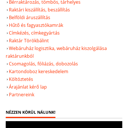
Bérraktározás, tömbös, tárhelyes
Raktári kiszállítás, beszállítás
Belföldi áruszállítás
Hűtő és fagyasztókamrák
Címkézés, címkegyártás
Raktár Törökbálint
Webáruház logisztika, webáruház kiszolgálása
raktárunkból
Csomagolás, fóliázás, dobozolás
Kartondoboz kereskedelem
Költöztetés
Árajánlat kérő lap
Partnereink
NÉZZEN KÖRÜL NÁLUNK!