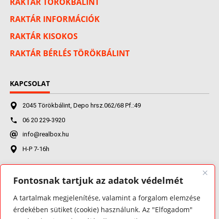
RAKTÁR TÖRÖKBÁLINT
RAKTÁR INFORMÁCIÓK
RAKTÁR KISOKOS
RAKTÁR BÉRLÉS TÖRÖKBÁLINT
KAPCSOLAT
2045 Törökbálint, Depo hrsz.062/68 Pf.:49
06 20 229-3920
info@realbox.hu
H-P 7-16h
Fontosnak tartjuk az adatok védelmét
FACEBOOK
A tartalmak megjelenítése, valamint a forgalom elemzése
érdekében sütiket (cookie) használunk. Az "Elfogadom"
Real-Box Logisztikai Kft.