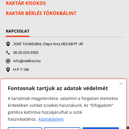
RAKTÁR KISOKOS
RAKTÁR BÉRLÉS TÖRÖKBÁLINT
KAPCSOLAT
2045 Törökbálint, Depo hrsz.062/68 Pf.:49
06 20 229-3920
info@realbox.hu
H-P 7-16h
Fontosnak tartjuk az adatok védelmét
FACEBOOK
A tartalmak megjelenítése, valamint a forgalom elemzése
érdekében sütiket (cookie) használunk. Az "Elfogadom"
gombra kattintva hozzájárulhat a sütik
használatához.
Adatvédelem