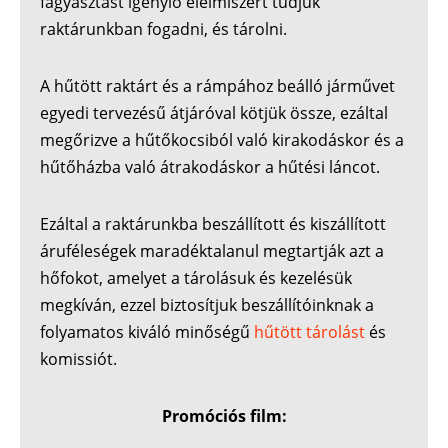
fagyasztást igénylő élelmiszert tudjuk
raktárunkban fogadni, és tárolni.
A hűtött raktárt és a rámpához beálló járművet
egyedi tervezésű átjáróval kötjük össze, ezáltal
megőrizve a hűtőkocsiból való kirakodáskor és a
hűtőházba való átrakodáskor a hűtési láncot.
Ezáltal a raktárunkba beszállított és kiszállított
áruféleségek maradéktalanul megtartják azt a
hőfokot, amelyet a tárolásuk és kezelésük
megkíván, ezzel biztosítjuk beszállítóinknak a
folyamatos kiváló minőségű
hűtött tárolást
és
komissiót.
Promóciós film: