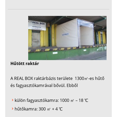
Hűtött raktár
A REAL BOX raktárbázis területe 1300㎡-es hűtő
és fagyasztókamrával bővül. Ebből
külön fagyasztókamra: 1000 ㎡ – 18 ℃
hűtőkamra: 300 ㎡ + 4 ℃