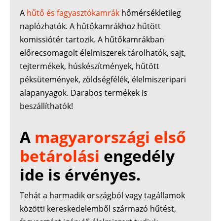
A
hűtő és fagyasztókamrák
hőmérsékletileg
naplózhatók. A hűtőkamrákhoz hűtött
komissiótér tartozik. A hűtőkamrákban
előrecsomagolt élelmiszerek tárolhatók, sajt,
tejtermékek, húskészítmények, hűtött
péksütemények, zöldségfélék, élelmiszeripari
alapanyagok. Darabos termékek is
beszállíthatók!
A
magyarországi első
betárolási
engedély
ide is érvényes.
Tehát a harmadik országból vagy tagállamok
közötti kereskedelemből származó hűtést,