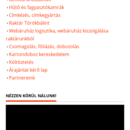
Hűtő és fagyasztókamrák
Címkézés, címkegyártás
Raktár Törökbálint
Webáruház logisztika, webáruház kiszolgálása
raktárunkból
Csomagolás, fóliázás, dobozolás
Kartondoboz kereskedelem
Költöztetés
Árajánlat kérő lap
Partnereink
NÉZZEN KÖRÜL NÁLUNK!