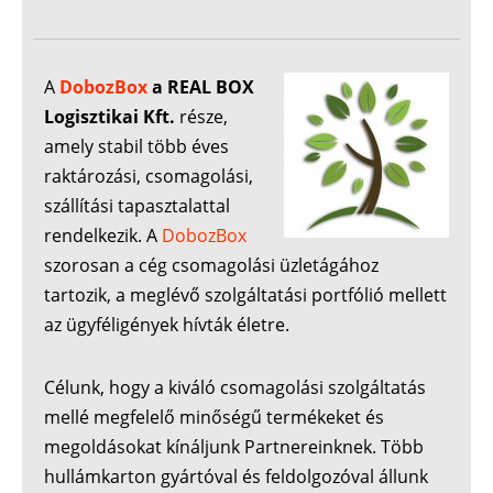
A
DobozBox
a REAL BOX
Logisztikai Kft.
része,
amely stabil több éves
raktározási, csomagolási,
szállítási tapasztalattal
rendelkezik. A
DobozBox
szorosan a cég csomagolási üzletágához
tartozik, a meglévő szolgáltatási portfólió mellett
az ügyféligények hívták életre.
Célunk, hogy a kiváló csomagolási szolgáltatás
mellé megfelelő minőségű termékeket és
megoldásokat kínáljunk Partnereinknek. Több
hullámkarton gyártóval és feldolgozóval állunk