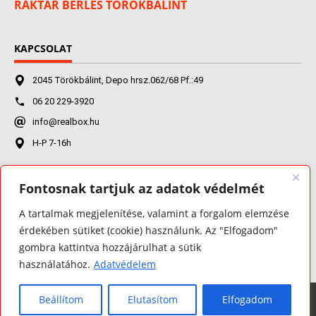
RAKTÁR BÉRLÉS TÖRÖKBÁLINT
KAPCSOLAT
2045 Törökbálint, Depo hrsz.062/68 Pf.:49
06 20 229-3920
info@realbox.hu
H-P 7-16h
Fontosnak tartjuk az adatok védelmét
FACEBOOK
A tartalmak megjelenítése, valamint a forgalom elemzése
érdekében sütiket (cookie) használunk. Az "Elfogadom"
gombra kattintva hozzájárulhat a sütik
használatához.
Adatvédelem
Beállítom
Elutasítom
Elfogadom
Minden jog fenntartva 2026 ©