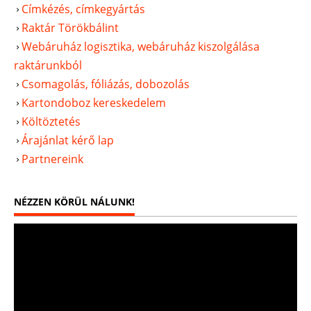
Címkézés, címkegyártás
Raktár Törökbálint
Webáruház logisztika, webáruház kiszolgálása
raktárunkból
Csomagolás, fóliázás, dobozolás
Kartondoboz kereskedelem
Költöztetés
Árajánlat kérő lap
Partnereink
NÉZZEN KÖRÜL NÁLUNK!