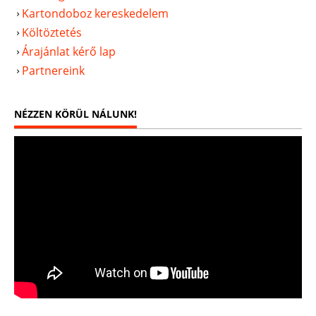
Kartondoboz kereskedelem
Költöztetés
Árajánlat kérő lap
Partnereink
NÉZZEN KÖRÜL NÁLUNK!