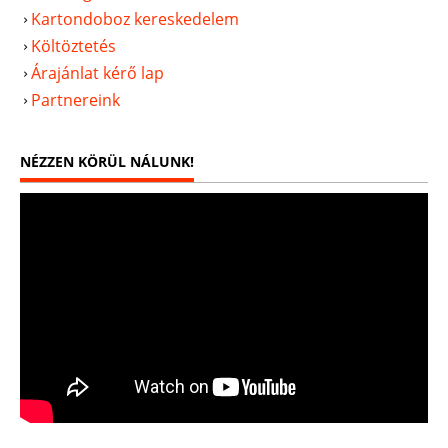
Kartondoboz kereskedelem
Költöztetés
Árajánlat kérő lap
Partnereink
NÉZZEN KÖRÜL NÁLUNK!