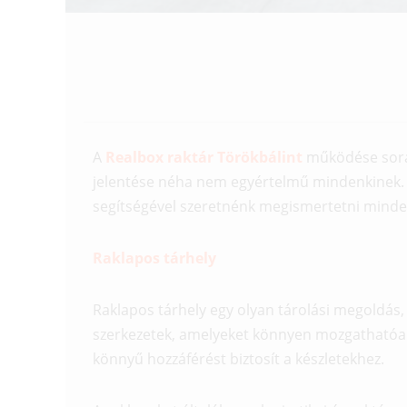
A
Realbox raktár Törökbálint
működése során
jelentése néha nem egyértelmű mindenkinek. 
segítségével szeretnénk megismertetni mindenk
Raklapos tárhely
Raklapos tárhely egy olyan tárolási megoldás,
szerkezetek, amelyeket könnyen mozgathatóak é
könnyű hozzáférést biztosít a készletekhez.