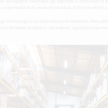
zási iparágakban használják. Így segítenek a szállításban és 
 csoportosítását és rendezett tárolását. Ezáltal növelhető a
agy mennyiségű áruk raktározására és kezelésére. Mint példá
pusú tárhelyek általában a raktárakban, logisztikai közpon