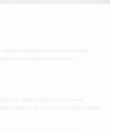
többféle szakkifejezést használunk. Ezek
raktározási témakör bemutatónak a
latos. A raklapok olyan tartós, merev
ékek hatékony és rendezett tárolására. Illetve