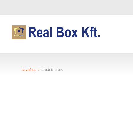
Kezdőlap
Raktár kisokos