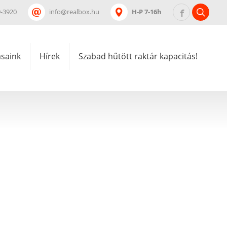
9-3920
info@realbox.hu
H-P 7-16h
ásaink
Hírek
Szabad hűtött raktár kapacitás!