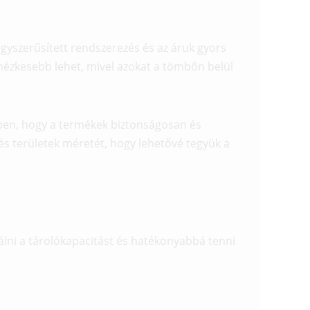
egyszerűsített rendszerezés és az áruk gyors
hézkesebb lehet, mivel azokat a tömbön belül
en, hogy a termékek biztonságosan és
és területek méretét, hogy lehetővé tegyük a
zálni a tárolókapacitást és hatékonyabbá tenni