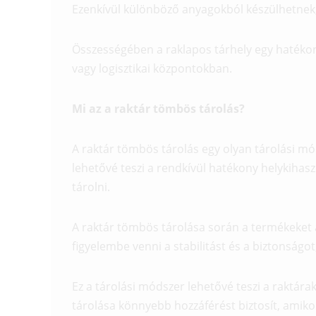
Ezenkívül különböző anyagokból készülhetnek,
Összességében a raklapos tárhely egy hatékon
vagy logisztikai központokban.
Mi az a raktár tömbös tárolás?
A raktár tömbös tárolás egy olyan tárolási m
lehetővé teszi a rendkívül hatékony helykiha
tárolni.
A raktár tömbös tárolása során a termékeket 
figyelembe venni a stabilitást és a biztonságot
Ez a tárolási módszer lehetővé teszi a raktár
tárolása könnyebb hozzáférést biztosít, amik