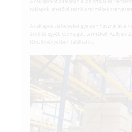
A raklapokat általában a logisztikai és raktáro
raklapok lehetővé teszik a termékek szervezett
A raklapos tárhelyeket gyakran használják a n
áruk és egyéb csomagolt termékek. Az ilyen tí
létesítményekben találhatók.