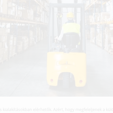
 kialakításokban elérhetők. Azért, hogy megfeleljenek a kül