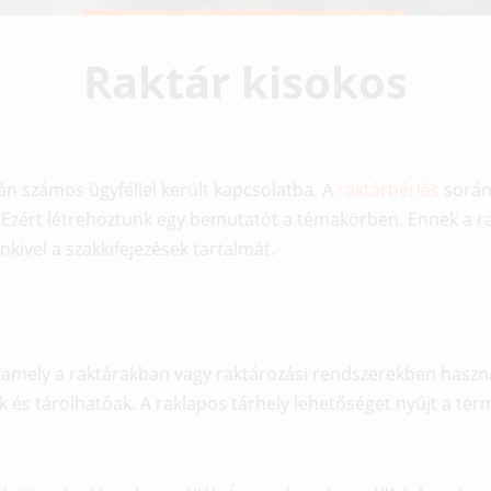
Raktár kisokos
 számos ügyféllel került kapcsolatba. A
raktárbérlés
során 
Ezért létrehoztunk egy bemutatót a témakörben. Ennek a 
ivel a szakkifejezések tartalmát.
 amely a raktárakban vagy raktározási rendszerekben haszná
s tárolhatóak. A raklapos tárhely lehetőséget nyújt a term