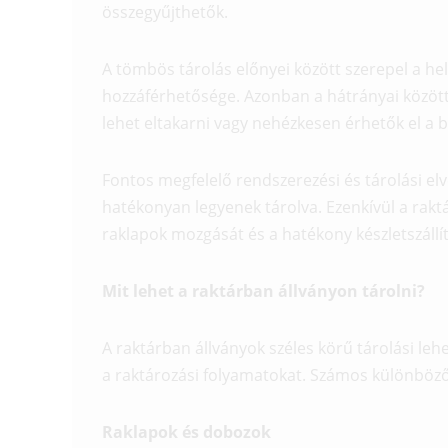
összegyűjthetők.
A tömbös tárolás előnyei között szerepel a he
hozzáférhetősége. Azonban a hátrányai között
lehet eltakarni vagy nehézkesen érhetők el a b
Fontos megfelelő rendszerezési és tárolási el
hatékonyan legyenek tárolva. Ezenkívül a rakt
raklapok mozgását és a hatékony készletszállít
Mit lehet a raktárban állványon tárolni?
A raktárban állványok széles körű tárolási leh
a raktározási folyamatokat. Számos különböző 
Raklapok és dobozok