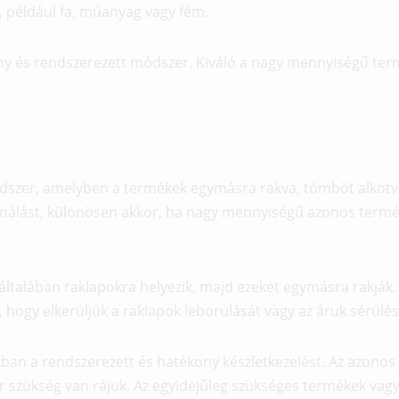
 például fa, műanyag vagy fém.
y és rendszerezett módszer. Kiváló a nagy mennyiségű term
ódszer, amelyben a termékek egymásra rakva, tömböt alkotv
sználást, különösen akkor, ha nagy mennyiségű azonos termé
általában raklapokra helyezik, majd ezeket egymásra rakják.
, hogy elkerüljük a raklapok leborulását vagy az áruk sérülés
akban a rendszerezett és hatékony készletkezelést. Az azon
or szükség van rájuk. Az egyidejűleg szükséges termékek va