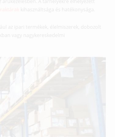
az árukezelésben. A tárhelyekre elhelyezett
raktárak
kihasználtsága és hatékonysága.
ul az ipari termékek, élelmiszerek, dobozolt
tokban vagy nagykereskedelmi