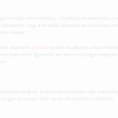
lykihasználás maximalizálása, a hatékony készletkezelés, az 
 szerepelhet, hogy a termékek kiemelése és kiválasztása ne
első rétegek.
veket alkalmazni a
raktár
tömbös tárolásakor annak érdekéb
ártervezés során figyelembe kell venni a szükséges folyosók 
ást.
etőségeket kínálnak. Az állványok használata segít maximali
tárgyat és anyagot lehet tárolni állványokon a raktárban.