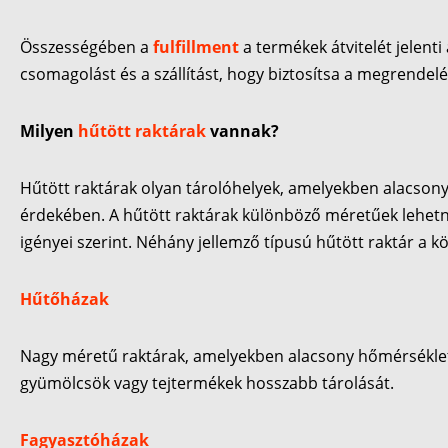
Összességében a
fulfillment
a termékek átvitelét jelenti
csomagolást és a szállítást, hogy biztosítsa a megrendelés
Milyen
hűtött raktárak
vannak?
Hűtött raktárak olyan tárolóhelyek, amelyekben alacson
érdekében. A hűtött raktárak különböző méretűek lehetne
igényei szerint. Néhány jellemző típusú hűtött raktár a k
Hűtőházak
Nagy méretű raktárak, amelyekben alacsony hőmérsékletet 
gyümölcsök vagy tejtermékek hosszabb tárolását.
Fagyasztóházak