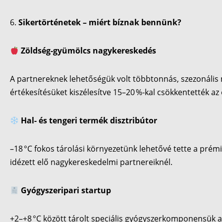
Sikertörténetek – miért bíznak bennünk?
Zöldség-gyümölcs nagykereskedés
A partnereknek lehetőségük volt többtonnás, szezonális 
értékesítésüket kiszélesítve 15–20 %-kal csökkentették az
Hal- és tengeri termék disztribútor
–18 °C fokos tárolási környezetünk lehetővé tette a pré
idézett elő nagykereskedelmi partnereiknél.
Gyógyszeripari startup
+2–+8 °C között tárolt speciális gyógyszerkomponensük a