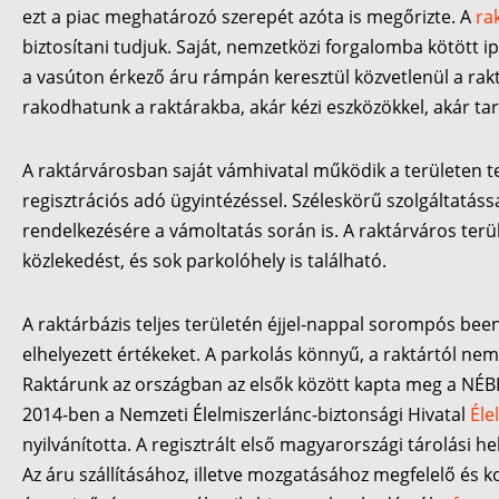
ezt a piac meghatározó szerepét azóta is megőrizte. A
ra
biztosítani tudjuk. Saját, nemzetközi forgalomba kötött 
a vasúton érkező áru rámpán keresztül közvetlenül a rak
rakodhatunk a raktárakba, akár kézi eszközökkel, akár tar
A raktárvárosban saját vámhivatal működik a területen t
regisztrációs adó ügyintézéssel. Széleskörű szolgáltatáss
rendelkezésére a vámoltatás során is. A raktárváros terü
közlekedést, és sok parkolóhely is található.
A raktárbázis teljes területén éjjel-nappal sorompós bee
elhelyezett értékeket. A parkolás könnyű, a raktártól ne
Raktárunk az országban az elsők között kapta meg a NÉBI
2014-ben a Nemzeti Élelmiszerlánc-biztonsági Hivatal
Éle
nyilvánította. A regisztrált első magyarországi tárolási 
Az áru szállításához, illetve mozgatásához megfelelő és k