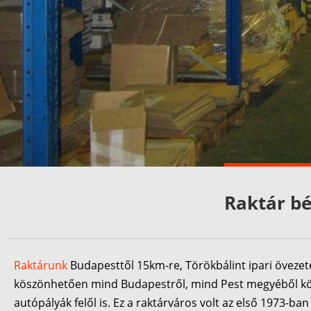
Raktár bé
Raktárunk
Budapesttől 15km-re, Törökbálint ipari övezeté
köszönhetően mind Budapestről, mind Pest megyéből könn
autópályák felől is. Ez a raktárváros volt az első 1973-ba