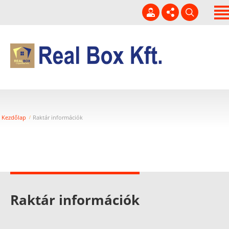
Kezdőlap
Rólunk
Kapcsolat
06 20 229-3920
Szolgáltatásaink
info@realbox.hu
Hírek
H-P 7-16h
Kezdőlap
Raktár információk
Szabad hűtött raktár
kapacitás!
Raktár információk