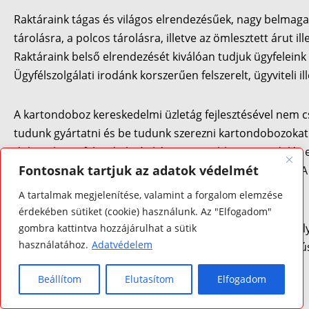
Raktáraink tágas és világos elrendezésűek, nagy belmaga
tárolásra, a polcos tárolásra, illetve az ömlesztett árut il
Raktáraink belső elrendezését kiválóan tudjuk ügyfeleink i
Ügyfélszolgálati irodánk korszerűen felszerelt, ügyviteli 
A kartondoboz kereskedelmi üzletág fejlesztésével nem 
tudunk gyártatni és be tudunk szerezni kartondobozokat
dobozokat is fel tudjuk címkézni. Nagyobb megrendelés e
Fontosnak tartjuk az adatok védelmét
Így ügyfeleink csomagolási gondjait is át tudjuk vállalni. 
készleteinkről is tájékozódhat.
A tartalmak megjelenítése, valamint a forgalom elemzése
érdekében sütiket (cookie) használunk. Az "Elfogadom"
A Real-Box Logisztikai Kft. széleskörű szolgáltatásaival f
gombra kattintva hozzájárulhat a sütik
használatához.
Adatvédelem
versenyképes minőségét a HACCP és ISO 9001:2015 tanúsí
Beállítom
Elutasítom
Elfogadom