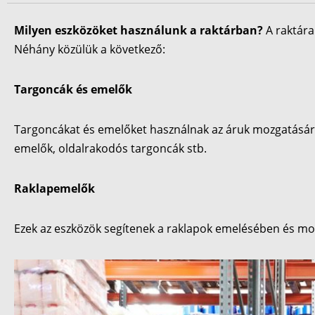
Milyen eszközöket használunk a raktárban?
A raktár
Néhány közülük a következő:
Targoncák és emelők
Targoncákat és emelőket használnak az áruk mozgatására,
emelők, oldalrakodós targoncák stb.
Raklapemelők
Ezek az eszközök segítenek a raklapok emelésében és mo