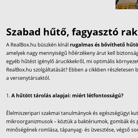
Szabad hűtő, fagyasztó rakt
A RealBox.hu büszkén kínál
rugalmas és bővíthető hűtö
amelyek nagy mennyiségű hőérzékeny árut kell biztonságo
egyéb hűtést igénylő árucikkekről, mi optimális környeze
RealBox.hu szolgáltatását? Ebben a cikkben részletesen b
a versenytársaktól.
A hűtött tárolás alapjai: miért létfontosságú?
Élelmiszeripari szakmai tanulmányok és egészségügyi kut
mikroorganizmusok – köztük a baktériumok, gombák és p
minőségének romlása, tápanyag- és ízvesztése, végső so