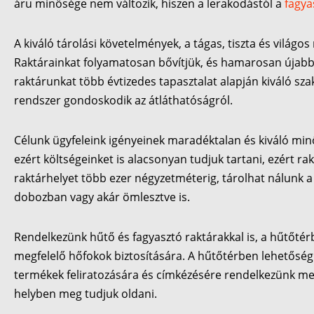
áru minősége nem változik, hiszen a lerakodástól a
fagya
A kiváló tárolási követelmények, a tágas, tiszta és világ
Raktárainkat folyamatosan bővítjük, és hamarosan újabb 6
raktárunkat több évtizedes tapasztalat alapján kiváló sz
rendszer gondoskodik az átláthatóságról.
Célunk ügyfeleink igényeinek maradéktalan és kiváló minő
ezért költségeinket is alacsonyan tudjuk tartani, ezért r
raktárhelyet több ezer négyzetméterig, tárolhat nálunk a 
dobozban vagy akár ömlesztve is.
Rendelkezünk hűtő és fagyasztó raktárakkal is, a hűtőtér
megfelelő hőfokok biztosítására. A hűtőtérben lehetőség v
termékek feliratozására és címkézésére rendelkezünk megfe
helyben meg tudjuk oldani.