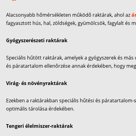
Alacsonyabb hőmérsékleten működő raktárak, ahol az
á
fagyasztott hús, hal, zöldségek, gyümölcsök, fagylalt és 
Gyógyszerészeti raktárak
Speciális hűtött raktárak, amelyek a gyógyszerek és más
és páratartalom ellenőrzése annak érdekében, hogy meg
Virág- és növényraktárak
Ezekben a raktárakban speciális hűtési és páratartalom-
optimális tárolása érdekében.
Tengeri élelmiszer-raktárak