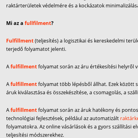
raktárterületek védelmére és a kockázatok minimalizálás
Mi az a
fullfilment
?
Fulfillment
(teljesítés) a logisztikai és kereskedelmi ter
terjedő folyamatot jelenti.
A
fulfillment
folyamat során az áru értékesítési helyről 
A
fulfillment
folyamat több lépésből állhat. Ezek között 
áruk kiválasztása és összekészítése, a csomagolás, a száll
A
fulfillment
folyamat során az áruk hatékony és pontos te
technológiai fejlesztések, például az automatizált
raktárk
folyamatokra. Az online vásárlások és a gyors szállítási
teljesítési módszerekhez.