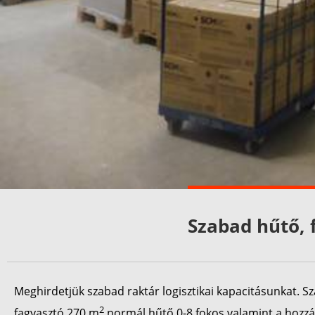
Szabad hűtő, f
Meghirdetjük szabad raktár logisztikai kapacitásunkat. 
2
fagyasztó 270 m
normál hűtő 0-8 fokos valamint a hozzá 