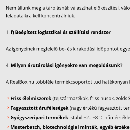
Nem állunk meg a tárolásnál: választhat előkészítési, válo
feladataikra kell koncentrálniuk.
f) Beépített logisztikai és szállítási rendszer
Az igényeinek megfelelő be- és kirakodási időpontot egye
Milyen árutárolási igényekre van megoldásunk?
A RealBox.hu többféle termékcsoportot tud hatékonyan k
Friss élelmiszerek
(tejszármazékok, friss húsok, zöld
Fagyasztott áruféleségek
(nagy értékű fagyasztott ter
Gyógyszeripari termékek
: stabil +2…+8 °C hőmérsékle
Masterbatch, biotechnológiai minták, egyéb érzék