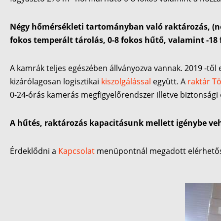
Négy hőmérsékleti tartományban való raktározás, (nég
fokos temperált tárolás, 0-8 fokos hűtő, valamint -18 
A kamrák teljes egészében állványozva vannak. 2019 -től e
kizárólagosan logisztikai
kiszolgálással
együtt. A
raktár T
0-24-órás kamerás megfigyelőrendszer illetve biztonsági 
A hűtés, raktározás kapacitásunk mellett igénybe v
Érdeklődni a
Kapcsolat
menüpontnál megadott elérhetős