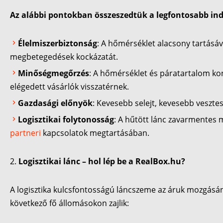
Az alábbi pontokban összeszedtük a legfontosabb in
Élelmiszerbiztonság
: A hőmérséklet alacsony tartásáv
megbetegedések kockázatát.
Minőségmegőrzés
: A hőmérséklet és páratartalom kont
elégedett vásárlók visszatérnek.
Gazdasági előnyök
: Kevesebb selejt, kevesebb veszte
Logisztikai folytonosság
: A hűtött lánc zavarmentes 
partneri
kapcsolatok megtartásában.
Logisztikai lánc – hol lép be a RealBox.hu?
A logisztika kulcsfontosságú láncszeme az áruk mozgásának
következő fő állomásokon zajlik: