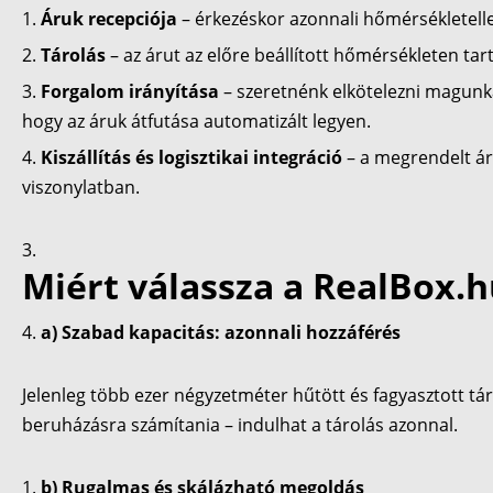
Áruk recepciója
– érkezéskor azonnali hőmérsékletelle
Tárolás
– az árut az előre beállított hőmérsékleten tartj
Forgalom irányítása
– szeretnénk elkötelezni magunkat a
hogy az áruk átfutása automatizált legyen.
Kiszállítás és logisztikai integráció
– a megrendelt ár
viszonylatban.
Miért válassza a RealBox.h
a) Szabad kapacitás: azonnali hozzáférés
Jelenleg több ezer négyzetméter hűtött és fagyasztott tár
beruházásra számítania – indulhat a tárolás azonnal.
b) Rugalmas és skálázható megoldás