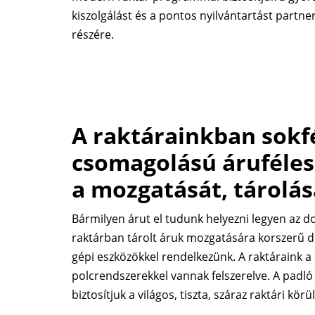
kiszolgálást és a pontos nyilvántartást partne
részére.
A raktárainkban sokfé
csomagolású áruféles
a mozgatását, tárolás
Bármilyen árut el tudunk helyezni legyen az d
raktárban tárolt áruk mozgatására korszerű dí
gépi eszközökkel rendelkezünk. A raktáraink 
polcrendszerekkel vannak felszerelve. A padl
biztosítjuk a világos, tiszta, száraz raktári kö