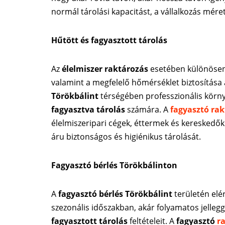
normál tárolási kapacitást, a vállalkozás méret
Hűtött és fagyasztott tárolás
Az
élelmiszer raktározás
esetében különösen
valamint a megfelelő hőmérséklet biztosítása
Törökbálint
térségében professzionális körny
fagyasztva tárolás
számára. A
fagyasztó rak
élelmiszeripari cégek, éttermek és kereskedő
áru biztonságos és higiénikus tárolását.
Fagyasztó bérlés Törökbálinton
A
fagyasztó bérlés Törökbálint
területén elé
szezonális időszakban, akár folyamatos jellegge
fagyasztott tárolás
feltételeit. A
fagyasztó
r