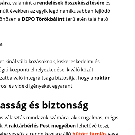
sára
, valamint a
rendelések összekészítésére
és
elmúlt években az egyik legdinamikusabban fejlődő
ülönösen a
DEPO Törökbálint
területén található
en
et kínál vállalkozásoknak, kiskereskedelmi és
égió központi elhelyezkedése, kiváló közúti
ózatba való integráltsága biztosítja, hogy a
raktár
osi és vidéki igényeket egyaránt.
asság és biztonság
is választás mindazok számára, akik rugalmas, mégis
k. A
raktárbérlés Pest megyében
lehetővé teszi,
nybe vegyük a rendelkezésre álló
hűtött tárolás
vagy