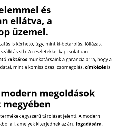
delemmel és
 ellátva, a
top üzemel.
tatás is kérhető, úgy, mint ki-betárolás, fóliázás,
zállítás stb. A részletekkel kapcsolatban
ható
raktáros
munkatársaink a garancia arra, hogy a
datai, mint a komissiózás, csomagolás,
címkézés
is
s: modern megoldások
st megyében
ermékek egyszerű tárolását jelenti. A modern
ól áll, amelyek kiterjednek az áru
fogadására
,