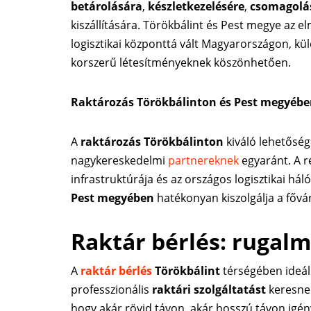
betárolására
,
készletkezelésére
,
csomagolá
kiszállítására. Törökbálint és Pest megye az 
logisztikai központtá vált Magyarországon, k
korszerű létesítményeknek köszönhetően.
Raktározás Törökbálinton és Pest megyéb
A
raktározás Törökbálinton
kiváló lehetőség
nagykereskedelmi
partnereknek
egyaránt. A r
infrastruktúrája és az országos logisztikai hál
Pest megyében
hatékonyan kiszolgálja a fővár
Raktár bérlés: rugalm
A
raktár bérlés
Törökbálint
térségében ideál
professzionális
raktári szolgáltatást
keresne
hogy akár rövid távon, akár hosszú távon igé