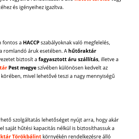
éhez és igényeihez igazítva.
 fontos a
HACCP
szabályoknak való megfelelés,
 a romlandó áruk esetében. A
hűtőraktár
ezetet biztosít a
fagyasztott áru szállítás
, illetve a
tár
Pest megye
szívében különösen kedvelt az
k körében, mivel lehetővé teszi a nagy mennyiségű
rhető szolgáltatás lehetőséget nyújt arra, hogy akár
l saját hűtési kapacitás nélkül is biztosíthassuk a
aktár Törökbálint
környékén rendelkezésre álló