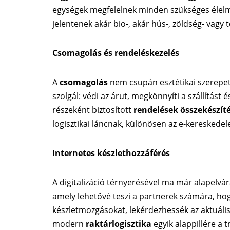
egységek megfelelnek minden szükséges élelmis
jelentenek akár bio-, akár hús-, zöldség- vagy 
Csomagolás és rendeléskezelés
A
csomagolás
nem csupán esztétikai szerepet 
szolgál: védi az árut, megkönnyíti a szállítást 
részeként biztosított
rendelések összekészít
logisztikai láncnak, különösen az e-kereskede
Internetes készlethozzáférés
A digitalizáció térnyerésével ma már alapelvár
amely lehetővé teszi a partnerek számára, h
készletmozgásokat, lekérdezhessék az aktuáli
modern
raktárlogisztika
egyik alappillére a