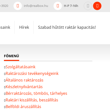
9-3920
info@realbox.hu
H-P 7-16h
ásaink
Hírek
Szabad hűtött raktár kapacitás!
FŐMENÜ
Szolgáltatásaink
Raktározási tevékenységeink
Általános raktározás
Készletnyilvántartás
Bérraktározás, tömbös, tárhelyes
Raktári kiszállítás, beszállítás
Belföldi áruszállítás