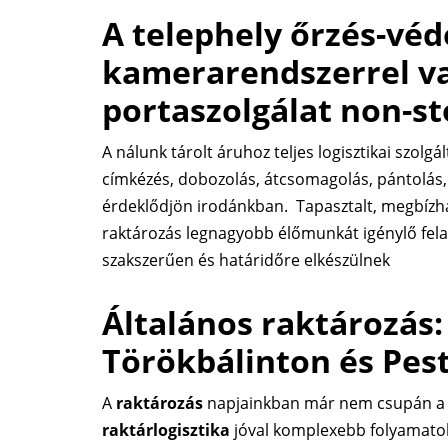
A telephely őrzés-vé
kamerarendszerrel van
portaszolgálat non-s
A nálunk tárolt áruhoz teljes logisztikai szolgál
címkézés, dobozolás, átcsomagolás, pántolás, s
érdeklődjön irodánkban. Tapasztalt, megbíz
raktározás legnagyobb élőmunkát igénylő fela
szakszerűen és határidőre elkészülnek
Általános raktározá
Törökbálinton és Pe
A
raktározás
napjainkban már nem csupán a t
raktárlogisztika
jóval komplexebb folyamatokb