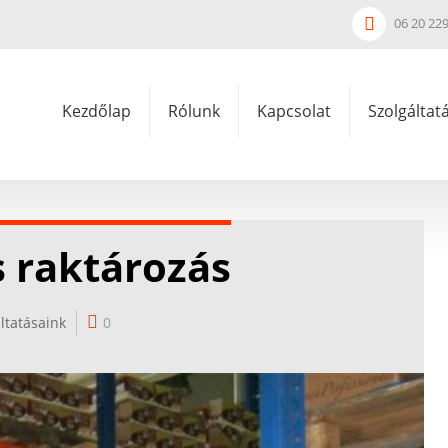
06 20 22
Kezdőlap
Rólunk
Kapcsolat
Szolgáltat
s raktározás
ltatásaink
0