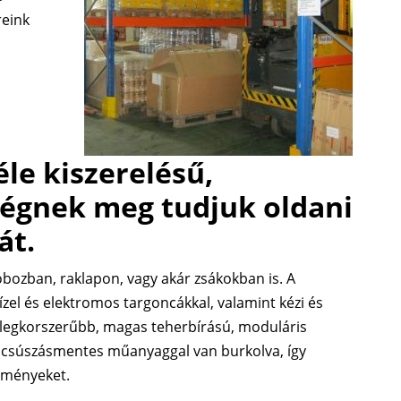
reink
le kiszerelésű,
égnek meg tudjuk oldani
át.
obozban, raklapon, vagy akár zsákokban is. A
zel és elektromos targoncákkal, valamint kézi és
a legkorszerűbb, magas teherbírású, moduláris
ó csúszásmentes műanyaggal van burkolva, így
rülményeket.