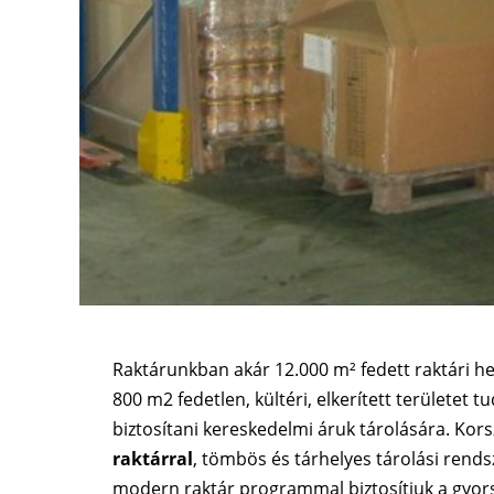
Raktárunkban akár 12.000 m² fedett raktári he
800 m2 fedetlen, kültéri, elkerített területet t
biztosítani kereskedelmi áruk tárolására. Kor
raktárral
, tömbös és tárhelyes tárolási rends
modern raktár programmal biztosítjuk a gyor