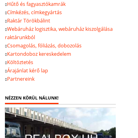
Hűtő és fagyasztókamrák
Címkézés, címkegyártás
Raktár Törökbálint
Webáruház logisztika, webáruház kiszolgálása
raktárunkból
Csomagolás, fóliázás, dobozolás
Kartondoboz kereskedelem
Költöztetés
Árajánlat kérő lap
Partnereink
NÉZZEN KÖRÜL NÁLUNK!