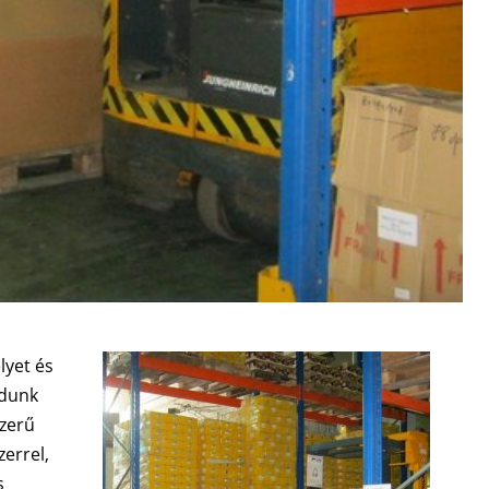
lyet és
udunk
szerű
zerrel,
s