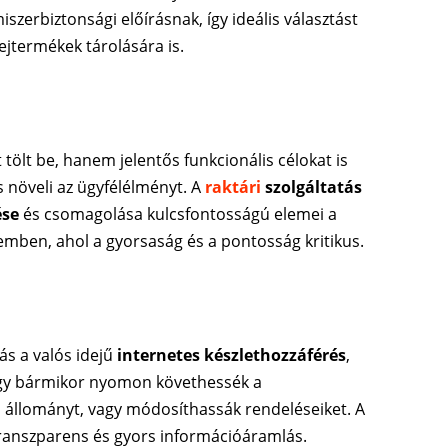
zerbiztonsági előírásnak, így ideális választást
tejtermékek tárolására is.
tölt be, hanem jelentős funkcionális célokat is
és növeli az ügyfélélményt. A
raktári
szolgáltatás
ése
és csomagolása kulcsfontosságú elemei a
lemben, ahol a gyorsaság és a pontosság kritikus.
ás a valós idejű
internetes készlethozzáférés
,
ogy bármikor nyomon követhessék a
s állományt, vagy módosíthassák rendeléseiket. A
 transzparens és gyors információáramlás.