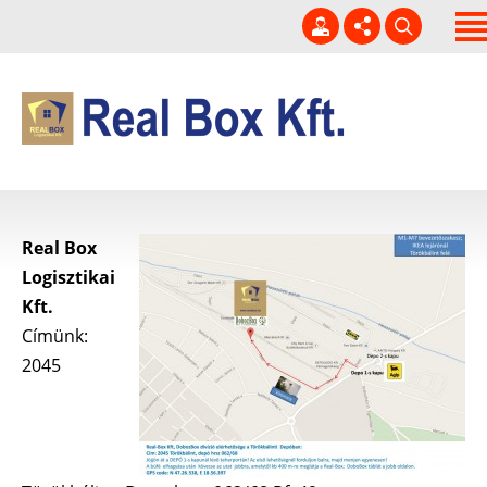
Kezdőlap
Rólunk
Kapcsolat
06 20 229-3920
Szolgáltatásaink
info@realbox.hu
Hírek
H-P 7-16h
Real Box
Szabad hűtött raktár
Logisztikai
kapacitás!
Kft.
Címünk:
2045