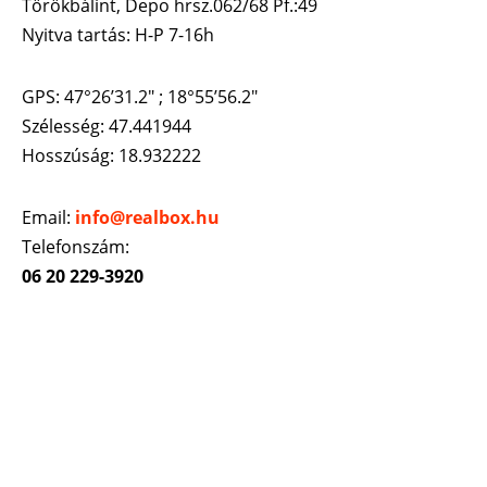
Törökbálint, Depo hrsz.062/68 Pf.:49
Nyitva tartás: H-P 7-16h
GPS: 47°26’31.2″ ; 18°55’56.2″
Szélesség: 47.441944
Hosszúság: 18.932222
Email:
info@realbox.hu
Telefonszám:
06 20 229-3920