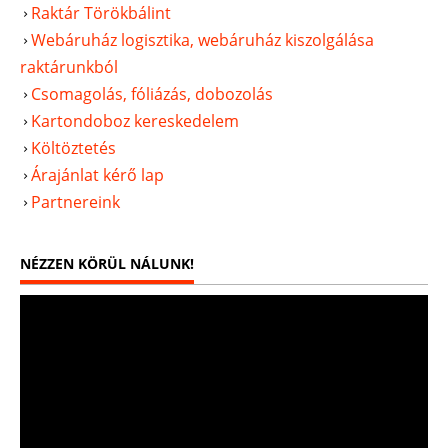
Raktár Törökbálint
Webáruház logisztika, webáruház kiszolgálása
raktárunkból
Csomagolás, fóliázás, dobozolás
Kartondoboz kereskedelem
Költöztetés
Árajánlat kérő lap
Partnereink
NÉZZEN KÖRÜL NÁLUNK!